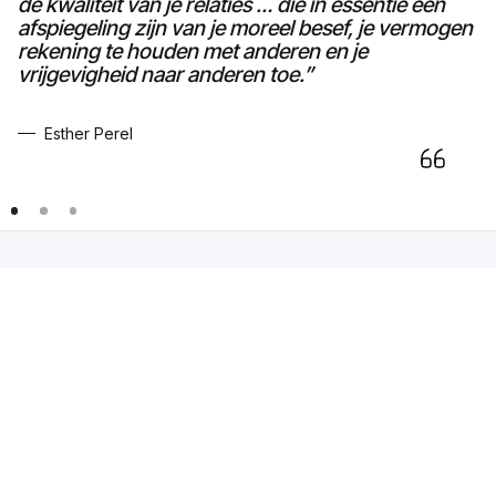
de kwaliteit van je relaties … die in essentie een
afspiegeling zijn van je moreel besef, je vermogen
rekening te houden met anderen en je
vrijgevigheid naar anderen toe.”
Esther Perel
HINDE
huis voor psychotherapie
Je bent welkom in onze vestigingen in Gent of Antwerpen